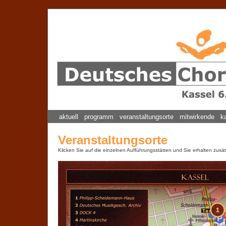
aktuell
programm
veranstaltungsorte
mitwirkende
k
Veranstaltungsorte
Klicken Sie auf die einzelnen Aufführungsstätten und Sie erhalten zusät