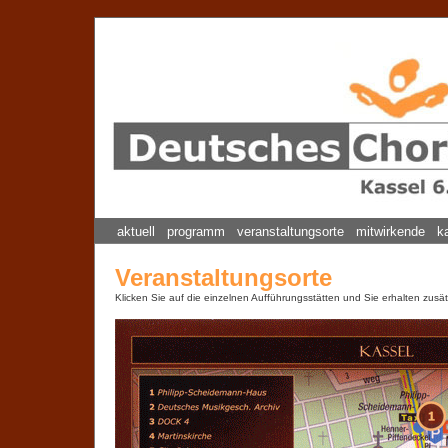
aktuell
programm
veranstaltungsorte
mitwirkende
k
Veranstaltungsorte
Klicken Sie auf die einzelnen Aufführungsstätten und Sie erhalten zusät