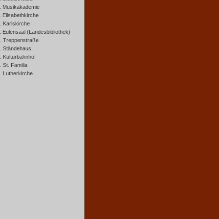
. Musikakademie
. Elisabethkirche
. Karlskirche
. Eulensaal (Landesbibliothek)
. Treppenstraße
. Ständehaus
. Kulturbahnhof
. St. Familia
. Lutherkirche