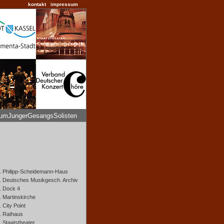
kontakt
impressum
umJungerGesangsSolisten
. Philipp-Scheidemann-Haus
. Deutsches Musikgesch. Archiv
. Dock 4
. Martinskirche
. City Point
. Rathaus
. Staatstheater