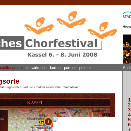
nstaltungsorte
mitwirkende
karten
partner
presse
Podi
gsorte
fführungsstätten und Sie erhalten zusätzliche Informationen.
1
2
3
4
5
6
7